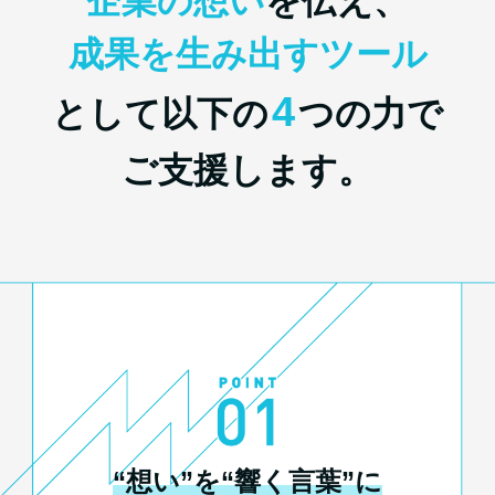
企業の想い
を伝え、
成果を生み出すツール
4
として
以下の
つの力で
ご支援します。
“想い”を“響く言葉”に